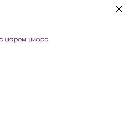
с шаром цифра
т:
инд.надписью