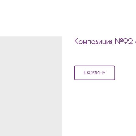
Композиция №92 
4 170
р.
В КОРЗИНУ
В состав композиции №92 входи
5 матовых шаров
2 с конфетти
1 шар 45см фольгированный
1 шар 45 фольгированный с 
шар цифра
шар фигура