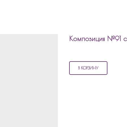
Композиция №91 
4 520
р.
В КОРЗИНУ
В состав композиции №91 входит
7 шаров хром
1 шар цифра с декором
2 шара фигуры