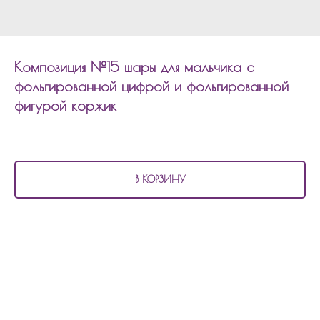
Композиция №15 шары для мальчика с
фольгированной цифрой и фольгированной
фигурой коржик
3 910
р.
В КОРЗИНУ
В состав композиции №15
шары для мальчика с фольгированной цифрой и
фольгированной фигурой коржик входит:
10 шаров с рисунком
1 фольгированная цифра
1 фольгированная фигура
Состав композиции можно изменить по количеству шаров, по цветовой