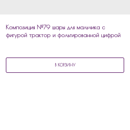
Композиция №79 шары для мальчика с
фигурой трактор и фольгированной цифрой
8 100
р.
В КОРЗИНУ
В состав композиции №79
шары для мальчика с фигурой трактор и
фольгированной цифрой входит:
4 шара хром
6 шаров матовых
1 фольгированная цифра
1 фольгированный шар с рисунком трактор
1 фольгированный шар фигура трактор
1 фольгированная фигура буба
1 шар баблс с наполнением(конфетти) и надписью