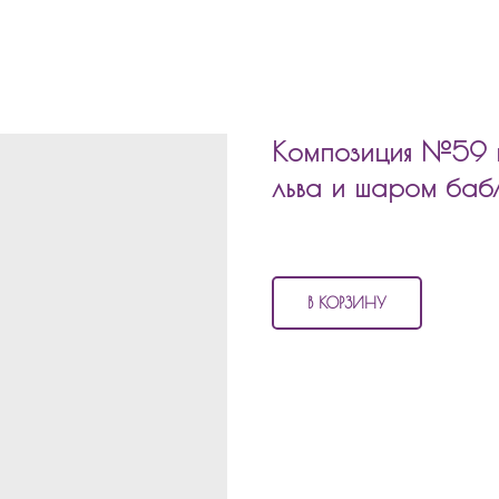
Композиция №59 ш
льва и шаром баб
5 870
р.
В КОРЗИНУ
В состав композиции №59
шары
4 матовых шара
2 шара хром
1 фольгированный шар звезд
1 латексный шар 60см с на
1 шар баблс 60 см с шарик