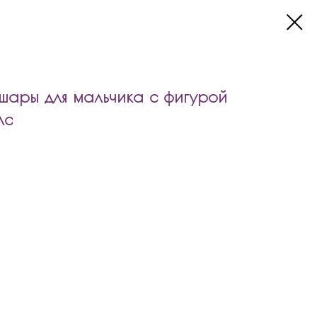
ары для мальчика с фигурой
лс
 для мальчика с фигурой льва и шаром баблс входит:
а 45см
дписью
ами и надписью