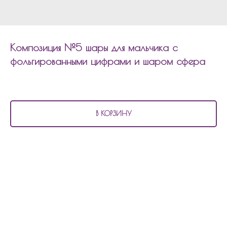
Композиция №5 шары для мальчика с
фольгированными цифрами и шаром сфера
5 830
р.
В КОРЗИНУ
В состав композиции №5
шары для мальчика с фольгированными цифрами
и шаром сфера входит:
6 шаров агат
6 шаров хром
2 фольгированных шара цифры
1 фольгированный шар сфера с надписью
Состав композиции можно изменить по цветовой гамме, количеству шаров,
надпись.