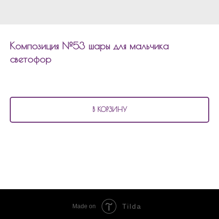
Композиция №53 шары для мальчика
светофор
2 650
р.
В КОРЗИНУ
В состав композиции №53
шары для мальчика светофор входит:
1 фигура светофор
Tilda
Made on