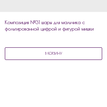
Композиция №31 шары для мальчика с
фольгированной цифрой и фигурой мишки
3 450
р.
В КОРЗИНУ
В состав композиции №31
шары для мальчика с фольгированной цифрой и
фигурой мишки входит:
2 шара с конфетти
4 шара в технике даблстафф(двойной шар)
1 фольгированная цифра
1 фольгированный шар мишка
Состав композиции можно изменить по цветовой гамме, по количеству
шаров.