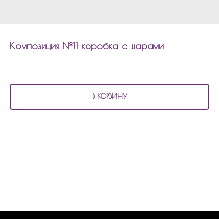
Композиция №11 коробка с шарами
10 830
р.
В КОРЗИНУ
В состав композиции №11
коробка с шарами входит:
7 фольгированных шаров по 45см круги/звезды
2 фольгированных шара по 45см с рисунком
3 шара сферы
2 фольгированных шара звезда по 80см
1 коробка с индивидуальной надписью