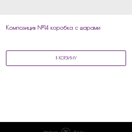
Композиция №14 коробка с шарами
4 280
р.
В КОРЗИНУ
В состав композиции №14
коробка с шарами входит:
30 маленьких шаров матовые и кристаллы
1 фольгированная фигура крутой кот
1 фольгированная фигура миньон
1 коробка с индивидуальной надписью