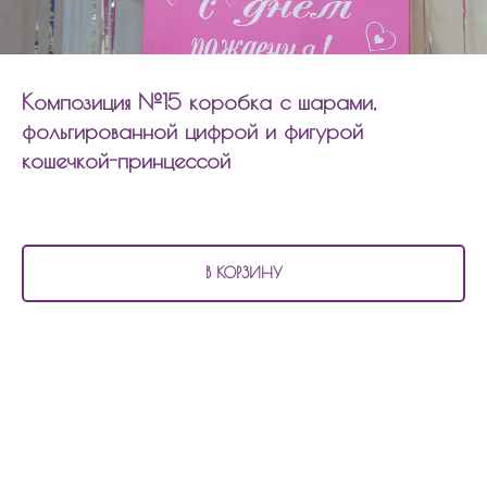
Композиция №15 коробка с шарами,
фольгированной цифрой и фигурой
кошечкой-принцессой
7 950
р.
В КОРЗИНУ
В состав композиции №15
шары для девочки с фольгированной цифрой и
фигурой кошечкой-принцессой входит:
5 перламутровых шаров
9 шаров хром
7 шаров агат
1 фольгированный шар цифра
1 фольгированный шар кошечка-принцесса
1 коробка под шары с надписью