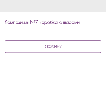
Композиция №7 коробка с шарами
4 380
р.
В КОРЗИНУ
В состав композиции №7
коробка с шарами входит:
5 шаров хром
5 шаров матовых
5 шаров с конфетти
1 коробка с индивидуальной надписью