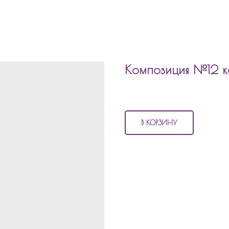
Композиция №12 
6 360
р.
В КОРЗИНУ
В состав композиции №12
короб
30 матовых маленьких шаров
2 шара цифры с грузиками
1 коробка с индивидуальной