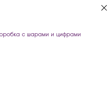
коробка с шарами и цифрами
ка с шарами и цифрами входит:
 надписью